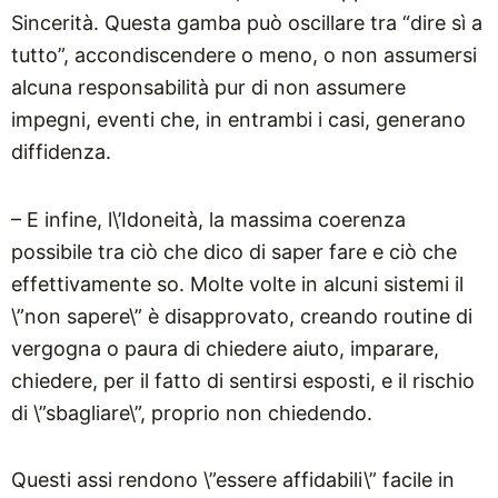
Sincerità. Questa gamba può oscillare tra “dire sì a
tutto”, accondiscendere o meno, o non assumersi
alcuna responsabilità pur di non assumere
impegni, eventi che, in entrambi i casi, generano
diffidenza.
– E infine, l\’Idoneità, la massima coerenza
possibile tra ciò che dico di saper fare e ciò che
effettivamente so. Molte volte in alcuni sistemi il
\”non sapere\” è disapprovato, creando routine di
vergogna o paura di chiedere aiuto, imparare,
chiedere, per il fatto di sentirsi esposti, e il rischio
di \”sbagliare\”, proprio non chiedendo.
Questi assi rendono \”essere affidabili\” facile in