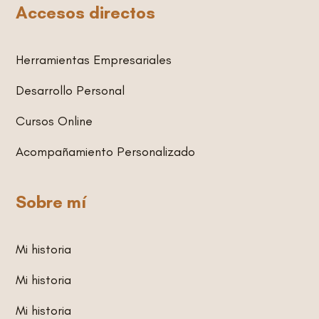
Accesos directos
a
e
s
g
d
a
r
i
p
Herramientas Empresariales
a
n
p
m
Desarrollo Personal
Cursos Online
Acompañamiento Personalizado
Sobre mí
Mi historia
Mi historia
Mi historia