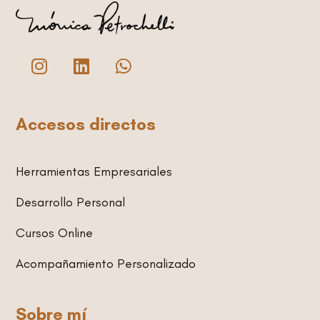
I
L
W
n
i
h
s
n
a
t
k
t
Accesos directos
a
e
s
g
d
a
r
i
p
Herramientas Empresariales
a
n
p
m
Desarrollo Personal
Cursos Online
Acompañamiento Personalizado
Sobre mí