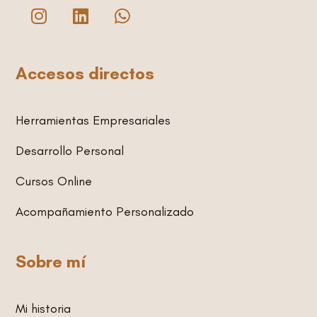
I
L
W
n
i
h
s
n
a
t
k
t
Accesos directos
a
e
s
g
d
a
r
i
p
Herramientas Empresariales
a
n
p
m
Desarrollo Personal
Cursos Online
Acompañamiento Personalizado
Sobre mí
Mi historia