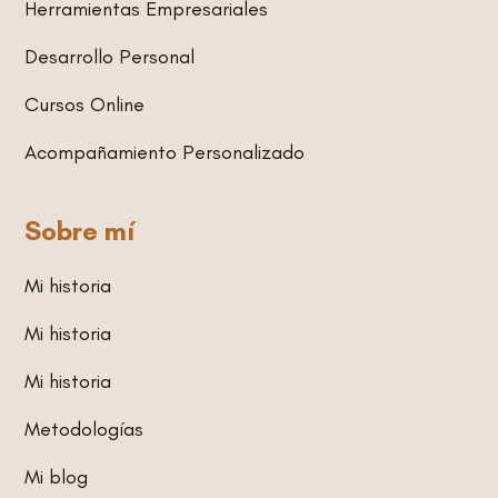
Herramientas Empresariales
r
i
p
a
n
p
Desarrollo Personal
m
Cursos Online
Acompañamiento Personalizado
Sobre mí
Mi historia
Mi historia
Mi historia
Metodologías
Mi blog